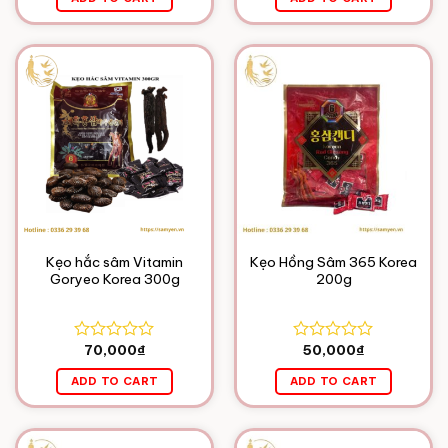
out
out
of
of
5
5
Kẹo hắc sâm Vitamin
Kẹo Hồng Sâm 365 Korea
Goryeo Korea 300g
200g
70,000
₫
50,000
₫
Rated
Rated
0
0
ADD TO CART
ADD TO CART
out
out
of
of
5
5