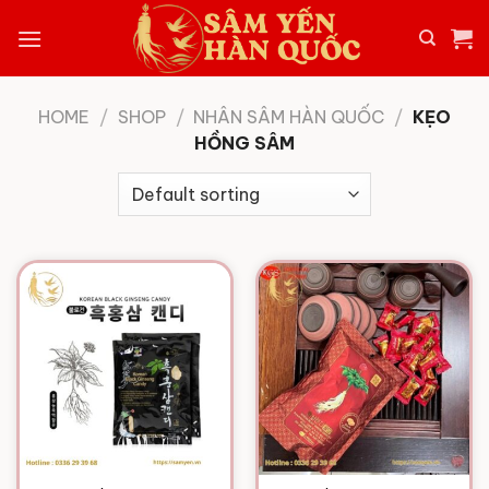
Skip
to
content
HOME
/
SHOP
/
NHÂN SÂM HÀN QUỐC
/
KẸO
HỒNG SÂM