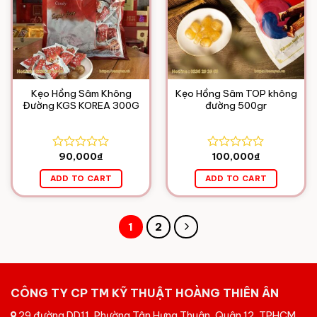
Kẹo Hồng Sâm Không
Kẹo Hồng Sâm TOP không
Đường KGS KOREA 300G
đường 500gr
90,000
₫
100,000
₫
Rated
Rated
0
0
ADD TO CART
ADD TO CART
out
out
of
of
5
5
1
2
CÔNG TY CP TM KỸ THUẬT HOÀNG THIÊN ÂN
29 đường DD11, Phường Tân Hưng Thuận, Quận 12, TPHCM