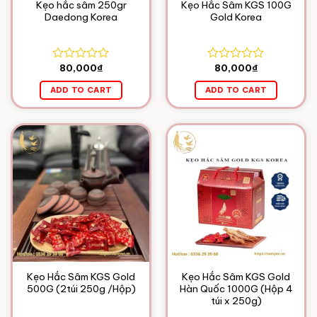
Kẹo hắc sâm 250gr
Kẹo Hắc Sâm KGS 100G
Daedong Korea
Gold Korea
80,000
₫
80,000
₫
Rated
Rated
0
0
ADD TO CART
ADD TO CART
out
out
of
of
5
5
Kẹo Hắc Sâm KGS Gold
Kẹo Hắc Sâm KGS Gold
500G (2túi 250g /Hộp)
Hàn Quốc 1000G (Hộp 4
túi x 250g)