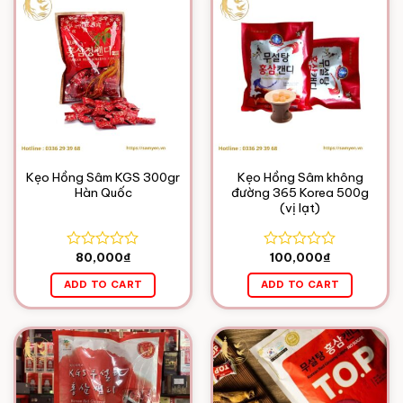
Kẹo Hồng Sâm KGS 300gr
Kẹo Hồng Sâm không
Hàn Quốc
đường 365 Korea 500g
(vị lạt)
80,000
₫
100,000
₫
Rated
Rated
0
0
ADD TO CART
ADD TO CART
out
out
of
of
5
5