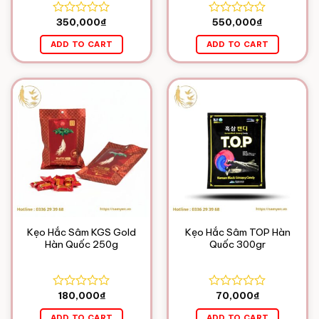
350,000
₫
550,000
₫
Rated
Rated
0
0
ADD TO CART
ADD TO CART
out
out
of
of
5
5
Kẹo Hắc Sâm KGS Gold
Kẹo Hắc Sâm TOP Hàn
Hàn Quốc 250g
Quốc 300gr
180,000
₫
70,000
₫
Rated
Rated
0
0
ADD TO CART
ADD TO CART