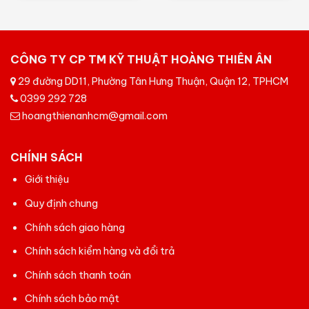
5
5
CÔNG TY CP TM KỸ THUẬT HOÀNG THIÊN ÂN
29 đường DD11, Phường Tân Hưng Thuận, Quận 12, TPHCM
0399 292 728
hoangthienanhcm@gmail.com
CHÍNH SÁCH
Giới thiệu
Quy định chung
Chính sách giao hàng
Chính sách kiểm hàng và đổi trả
Chính sách thanh toán
Chính sách bảo mật