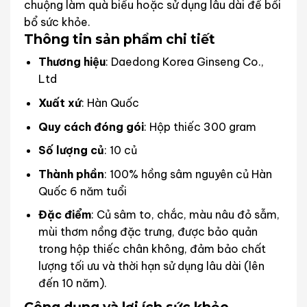
chuộng làm quà biếu hoặc sử dụng lâu dài để bồi
bổ sức khỏe.
Thông tin sản phẩm chi tiết
Thương hiệu
: Daedong Korea Ginseng Co.,
Ltd
Xuất xứ
: Hàn Quốc
Quy cách đóng gói
: Hộp thiếc 300 gram
Số lượng củ
: 10 củ
Thành phần
: 100% hồng sâm nguyên củ Hàn
Quốc 6 năm tuổi
Đặc điểm
: Củ sâm to, chắc, màu nâu đỏ sẫm,
mùi thơm nồng đặc trưng, được bảo quản
trong hộp thiếc chân không, đảm bảo chất
lượng tối ưu và thời hạn sử dụng lâu dài (lên
đến 10 năm).