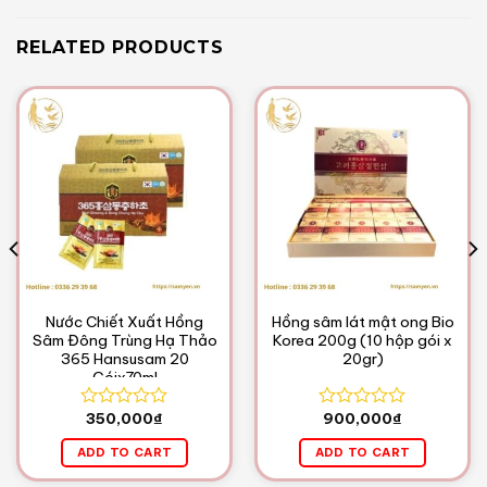
RELATED PRODUCTS
Nước Chiết Xuất Hồng
Hồng sâm lát mật ong Bio
Sâm Đông Trùng Hạ Thảo
Korea 200g (10 hộp gói x
365 Hansusam 20
20gr)
Góix70ml
350,000
₫
900,000
₫
Rated
Rated
0
0
ADD TO CART
ADD TO CART
out
out
of
of