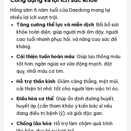
Công dụng và lợi ích sức khỏe
Hồng sâm 6 năm tuổi của Daedong mang lại
nhiều lợi ích vượt trội:
Tăng cường thể lực và miễn dịch
: Bồi bổ sức
khỏe toàn diện, giúp người mới ốm dậy, người
cao tuổi nhanh phục hồi, và nâng cao sức đề
kháng.
Cải thiện tuần hoàn máu
: Giúp lưu thông máu
tốt hơn, ngăn ngừa xơ vữa động mạch, đột
quỵ, nhồi máu cơ tim.
Hỗ trợ thần kinh
: Giảm căng thẳng, mệt mỏi,
cải thiện trí nhớ, tốt cho người làm việc trí óc.
Điều hòa cơ thể
: Giúp ổn định đường huyết,
huyết áp (cần tham khảo ý kiến bác sĩ nếu
đang điều trị bệnh lý), và giải độc gan.
Chống lão hóa
: Hỗ trợ làm chậm quá trình
lão hóa, duy trì sự tươi trẻ.