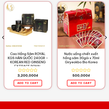
Cao Hồng Sâm ROYAL
Nước uống chiết xuất
KGS HÀN QUỐC 240GR –
hồng sâm 30gói x 70ml
KOREAN RED GINSENG
Giryeokbo Bio Korea
EXTRACT ROYAL
3,200,000
₫
500,000
₫
Rated
Rated
0
0
ADD TO CART
ADD TO CART
out
out
of
of
5
5